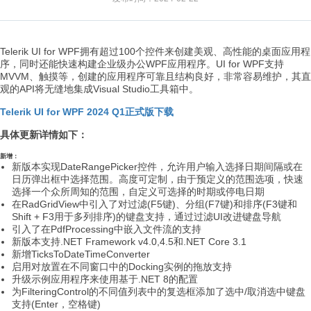
Telerik UI for WPF拥有超过100个控件来创建美观、高性能的桌面应用程
序，同时还能快速构建企业级办公WPF应用程序。UI for WPF支持
MVVM、触摸等，创建的应用程序可靠且结构良好，非常容易维护，其直
观的API将无缝地集成Visual Studio工具箱中。
Telerik UI for WPF 2024 Q1正式版下载
具体更新详情如下：
新增：
新版本实现DateRangePicker控件，允许用户输入选择日期间隔或在
日历弹出框中选择范围。高度可定制，由于预定义的范围选项，快速
选择一个众所周知的范围，自定义可选择的时期或停电日期
在RadGridView中引入了对过滤(F5键)、分组(F7键)和排序(F3键和
Shift + F3用于多列排序)的键盘支持，通过过滤UI改进键盘导航
引入了在PdfProcessing中嵌入文件流的支持
新版本支持.NET Framework v4.0,4.5和.NET Core 3.1
新增TicksToDateTimeConverter
启用对放置在不同窗口中的Docking实例的拖放支持
升级示例应用程序来使用基于.NET 8的配置
为FilteringControl的不同值列表中的复选框添加了选中/取消选中键盘
支持(Enter，空格键)