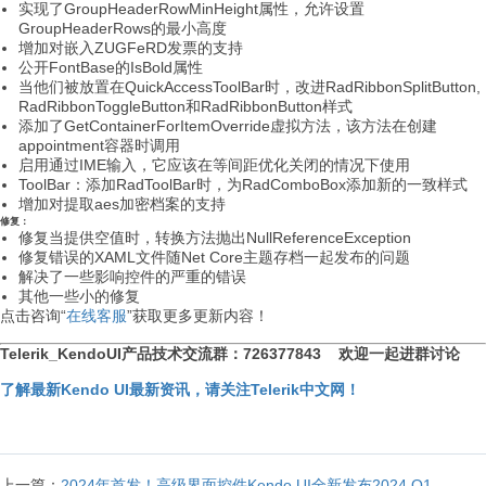
实现了GroupHeaderRowMinHeight属性，允许设置
GroupHeaderRows的最小高度
增加对嵌入ZUGFeRD发票的支持
公开FontBase的IsBold属性
当他们被放置在QuickAccessToolBar时，改进RadRibbonSplitButton,
RadRibbonToggleButton和RadRibbonButton样式
添加了GetContainerForItemOverride虚拟方法，该方法在创建
appointment容器时调用
启用通过IME输入，它应该在等间距优化关闭的情况下使用
ToolBar：添加RadToolBar时，为RadComboBox添加新的一致样式
增加对提取aes加密档案的支持
修复：
修复当提供空值时，转换方法抛出NullReferenceException
修复错误的XAML文件随Net Core主题存档一起发布的问题
解决了一些影响控件的严重的错误
其他一些小的修复
点击咨询“
在线客服
”获取更多更新内容！
Telerik_KendoUI产品技术交流群：726377843 欢迎一起进群讨论
了解最新Kendo UI最新资讯，请关注Telerik中文网！
上一篇：
2024年首发！高级界面控件Kendo UI全新发布2024 Q1